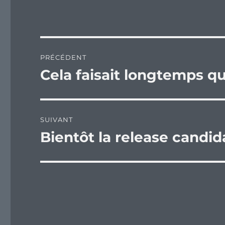
Navigation
PRÉCÉDENT
de
Cela faisait longtemps que
Publication
précédente :
l’article
SUIVANT
Bientôt la release candi
Publication
suivante :