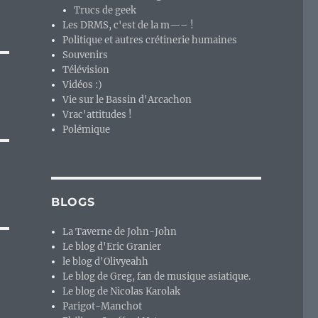
Trucs de geek
Les DRMS, c'est de la m—– !
Politique et autres crétinerie humaines
Souvenirs
Télévision
Vidéos :)
Vie sur le Bassin d'Arcachon
Vrac'attitudes !
Polémique
BLOGS
La Taverne de John-John
Le blog d'Eric Granier
le blog d'Olivyeahh
Le blog de Greg, fan de musique asiatique.
Le blog de Nicolas Karolak
Parigot-Manchot