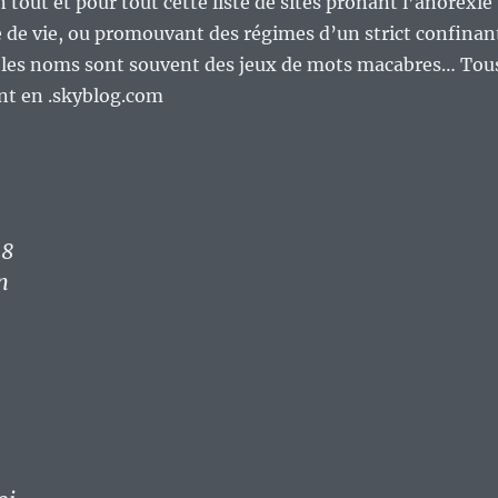
 tout et pour tout cette liste de sites pronant l’anorexie
e vie, ou promouvant des régimes d’un strict confinan
nt les noms sont souvent des jeux de mots macabres… Tou
nt en .skyblog.com
28
n