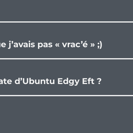
 j’avais pas « vrac’é » ;)
date d’Ubuntu Edgy Eft ?