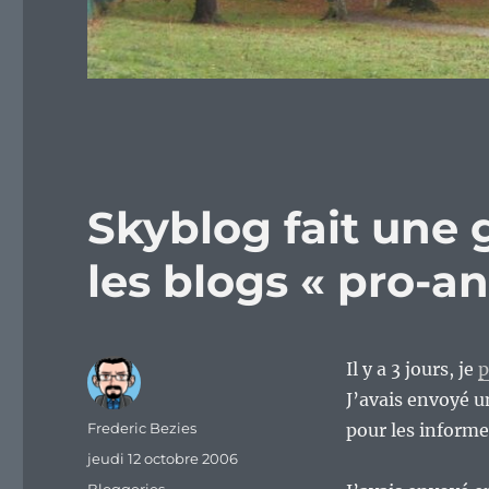
Skyblog fait une
les blogs « pro-an
Il y a 3 jours, je
p
J’avais envoyé u
Auteur
Frederic Bezies
pour les informe
Publié
jeudi 12 octobre 2006
le
Catégories