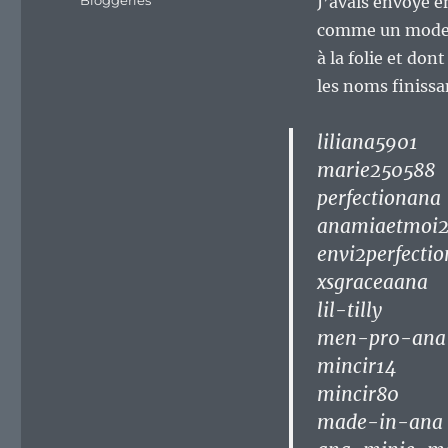
Bloggeries
J’avais envoyé en
comme un mode d
à la folie et do
les noms finissa
liliana5901
marie250588
perfectionana
anamiaetmoi
envi2perfectio
xsgraceaana
lil-tilly
men-pr0-ana
mincir14
mincir80
made-in-ana