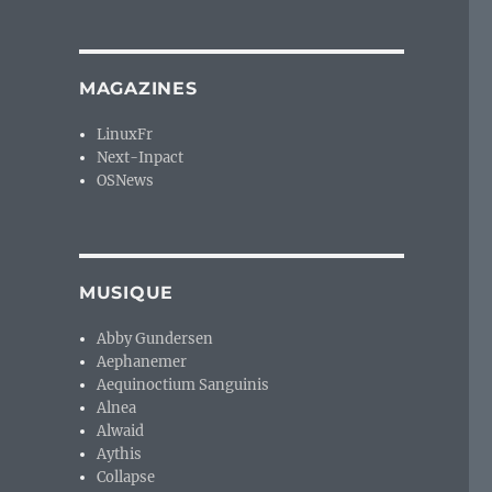
MAGAZINES
LinuxFr
Next-Inpact
OSNews
MUSIQUE
Abby Gundersen
Aephanemer
Aequinoctium Sanguinis
Alnea
Alwaid
Aythis
Collapse