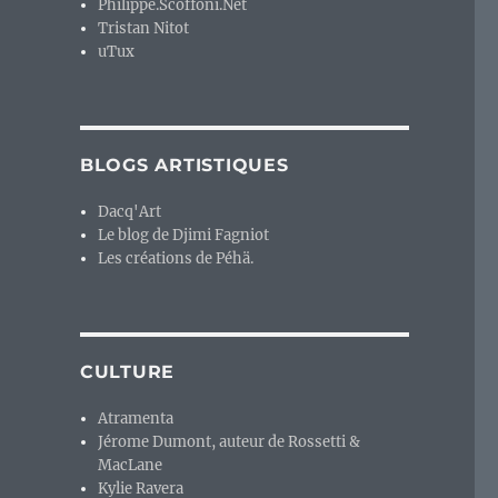
Philippe.Scoffoni.Net
Tristan Nitot
uTux
BLOGS ARTISTIQUES
Dacq'Art
Le blog de Djimi Fagniot
Les créations de Péhä.
CULTURE
Atramenta
Jérome Dumont, auteur de Rossetti &
MacLane
Kylie Ravera