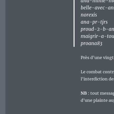
ana-minie-m
belle-avec-an
norexis
ana-pr-tjrs
proud-2-b-a
maigrir-a-tou
proana83
Près d’une ving
Le combat contre
l’interdiction d
NB
: tout messag
d’une plainte au