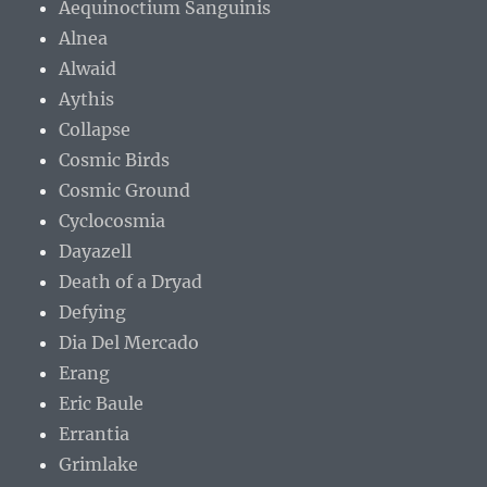
Aequinoctium Sanguinis
Alnea
Alwaid
Aythis
Collapse
Cosmic Birds
Cosmic Ground
Cyclocosmia
Dayazell
Death of a Dryad
Defying
Dia Del Mercado
Erang
Eric Baule
Errantia
Grimlake