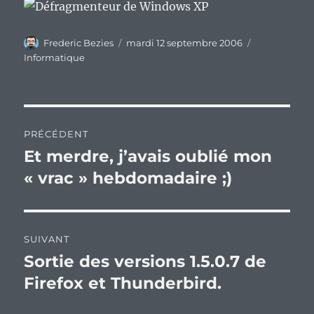
Auteur
Publié
Catégories
Frederic Bezies
mardi 12 septembre 2006
le
Informatique
Navigation
PRÉCÉDENT
de
Et merdre, j’avais oublié mon
Publication
précédente :
« vrac » hebdomadaire ;)
l’article
SUIVANT
Sortie des versions 1.5.0.7 de
Publication
suivante :
Firefox et Thunderbird.