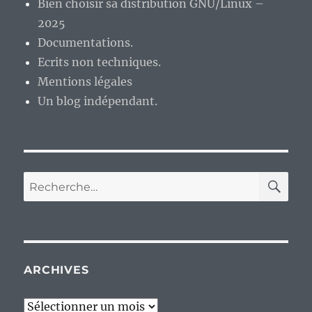
Bien choisir sa distribution GNU/Linux –
2025
Documentations.
Ecrits non techniques.
Mentions légales
Un blog indépendant.
RE
Recherche
pour :
ARCHIVES
Archives