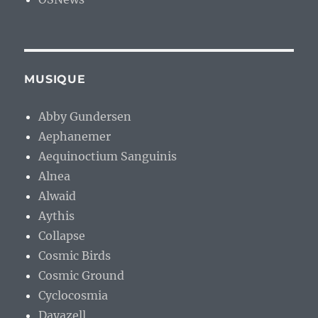
MUSIQUE
Abby Gundersen
Aephanemer
Aequinoctium Sanguinis
Alnea
Alwaid
Aythis
Collapse
Cosmic Birds
Cosmic Ground
Cyclocosmia
Dayazell