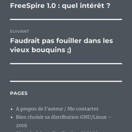
de
FreeSpire 1.0 : quel intérêt ?
Publication
précédente :
l’article
SUIVANT
Faudrait pas fouiller dans les
Publication
suivante :
vieux bouquins ;)
PAGES
A propos de l’auteur / Me contacter
Bien choisir sa distribution GNU/Linux –
2019