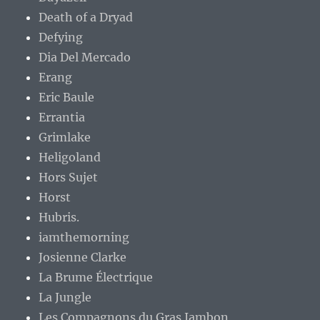
Death of a Dryad
Defying
Dia Del Mercado
Erang
Eric Baule
Errantia
Grimlake
Heligoland
Hors Sujet
Horst
Hubris.
iamthemorning
Josienne Clarke
La Brume Électrique
La Jungle
Les Compagnons du Gras Jambon