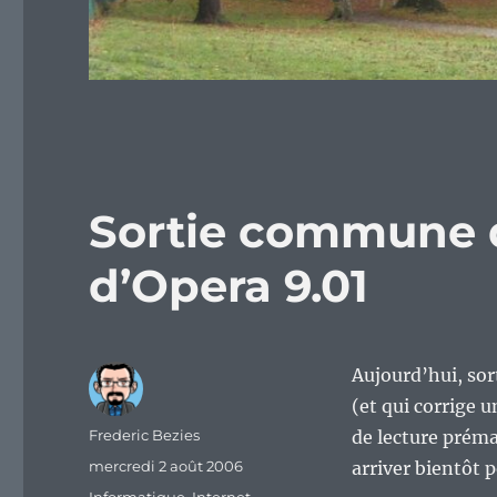
Sortie commune de
d’Opera 9.01
Aujourd’hui, sort
(et qui corrige 
Auteur
Frederic Bezies
de lecture préma
Publié
mercredi 2 août 2006
arriver bientôt p
le
Catégories