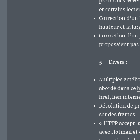
protocoles MMS e
et certains lect
Correction d’un 
hauteur et la lar
Correction d’un
proposaient pas 
5 – Divers :
Multiples amélio
abordé dans ce
b
href, lien intern
Résolution de p
sur des frames.
« HTTP accept l
avec Hotmail et 