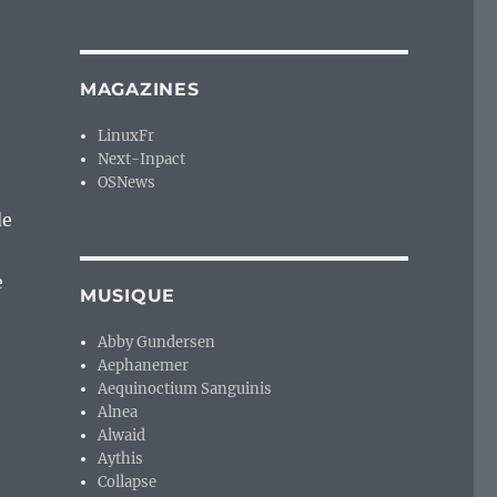
MAGAZINES
LinuxFr
Next-Inpact
OSNews
de
e
MUSIQUE
Abby Gundersen
Aephanemer
Aequinoctium Sanguinis
Alnea
Alwaid
Aythis
Collapse