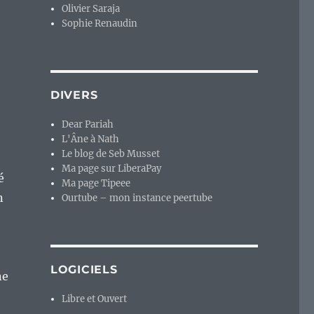
Olivier Saraja
Sophie Renaudin
DIVERS
Dear Pariah
L'Âne à Nath
Le blog de Seb Musset
Ma page sur LiberaPay
é
Ma page Tipeee
n
Ourtube – mon instance peertube
LOGICIELS
ne
Libre et Ouvert