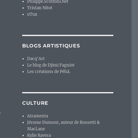
Philippe.Scoffoni.Net
Tristan Nitot
uTux
BLOGS ARTISTIQUES
Dacq'Art
Le blog de Djimi Fagniot
Les créations de Péhä.
CULTURE
e
Atramenta
Jérome Dumont, auteur de Rossetti &
MacLane
Kylie Ravera