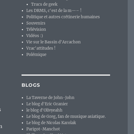
Trucs de geek
Les DRMS, c'est de la m—– !
Politique et autres crétinerie humaines
Souvenirs
Télévision
Vidéos :)
Vie sur le Bassin d'Arcachon
Vrac'attitudes !
Polémique
BLOGS
La Taverne de John-John
Le blog d'Eric Granier
s
le blog d'Olivyeahh
Le blog de Greg, fan de musique asiatique.
Le blog de Nicolas Karolak
en
Parigot-Manchot