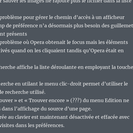
r sauver les images ne rajoute plus le fichier dans la liste
problème pour gérer le chemin d’accès à un afficheur
p de préférence n’a désormais plus besoin des guilleme
ont présents
problème où Opera obtenait le focus mais les éléments
tivés quand on les cliquaient tandis qu’Opera était en
erche affiche la liste déroulante en employant la touch
erche en utilant le menu clic-droit permet d’utiliser le
e recherche utilisé.
ouver » et « Trouver encore » (???) du menu Edition ne
s dans l’affichage du source d’une page.
rée au clavier est maintenant désactivée et effacée avec
visites dans les préférences.