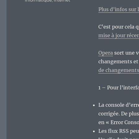
Informatique
,
Internet
Plus d’infos sur 
C’est pour cela 
mise à jour réc
Opera
sort une v
changements et d
de changement
1 – Pour l’interf
La console d’err
corrigée. De plu
en « Error Consol
Les flux RSS pe