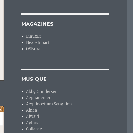
MAGAZINES
LinuxFr
Next-Inpact
OSNews
MUSIQUE
Abby Gundersen
Aephanemer
Aequinoctium Sanguinis
Alnea
Alwaid
Aythis
Collapse