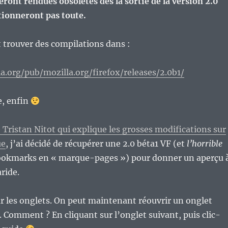
eront rendues obsolètes dès la sortie de la version 2.0
tionneront pas toute.
t trouver des compilations dans :
la.org/pub/mozilla.org/firefox/releases/2.0b1/
le, enfin
e Tristan Nitot qui explique les grosses modifications sur
ue
, j’ai décidé de récupérer une 2.0 béta1 VF (et
l’horrible
okmarks en « marque-pages ») pour donner un aperçu 
ride.
les onglets. On peut maintenant réouvrir un onglet
. Comment ? En cliquant sur l’onglet suivant, puis clic-