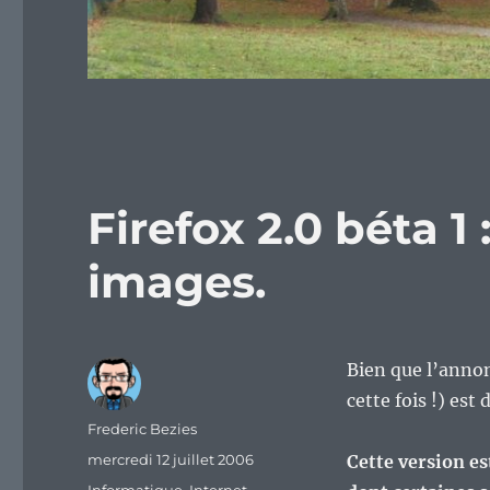
Firefox 2.0 béta 1
images.
Bien que l’annonc
cette fois !) es
Auteur
Frederic Bezies
Publié
mercredi 12 juillet 2006
Cette version es
le
Catégories