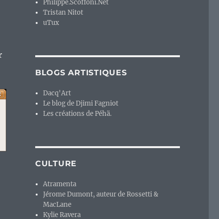
Philippe.Scoffoni.Net
Tristan Nitot
uTux
r
BLOGS ARTISTIQUES
Dacq'Art
Le blog de Djimi Fagniot
Les créations de Péhä.
CULTURE
Atramenta
Jérome Dumont, auteur de Rossetti &
MacLane
Kylie Ravera