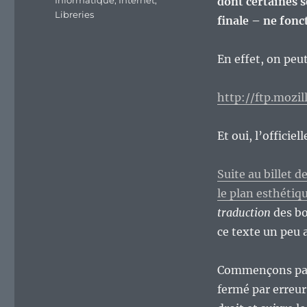
Informatique
,
Internet
,
dont certaines s
Libreries
finale – ne fonc
En effet, on peu
http://ftp.mozil
Et oui, l’officiel
Suite au billet d
le plan esthétiq
traduction
des bo
ce texte un peu a
Commençons par 
fermé par erreur