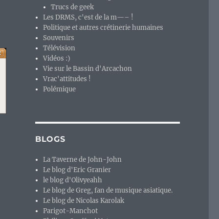
Trucs de geek
Les DRMS, c'est de la m—– !
Politique et autres crétinerie humaines
Souvenirs
Télévision
Vidéos :)
Vie sur le Bassin d'Arcachon
Vrac'attitudes !
Polémique
BLOGS
La Taverne de John-John
Le blog d'Eric Granier
le blog d'Olivyeahh
Le blog de Greg, fan de musique asiatique.
Le blog de Nicolas Karolak
Parigot-Manchot