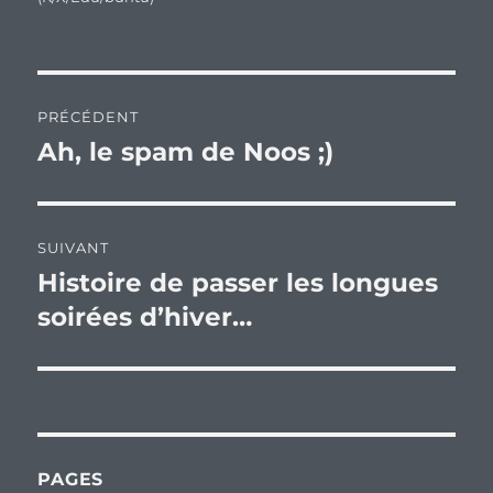
Navigation
PRÉCÉDENT
de
Ah, le spam de Noos ;)
Publication
précédente :
l’article
SUIVANT
Histoire de passer les longues
Publication
suivante :
soirées d’hiver…
PAGES