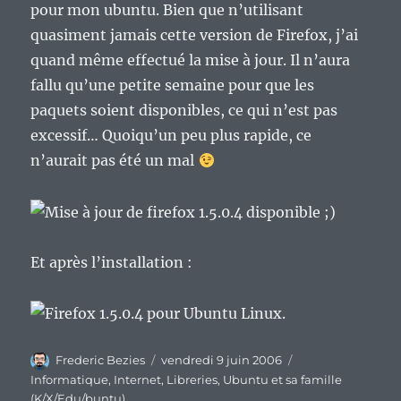
pour mon ubuntu. Bien que n’utilisant
quasiment jamais cette version de Firefox, j’ai
quand même effectué la mise à jour. Il n’aura
fallu qu’une petite semaine pour que les
paquets soient disponibles, ce qui n’est pas
excessif… Quoiqu’un peu plus rapide, ce
n’aurait pas été un mal
Et après l’installation :
Auteur
Publié
Catégories
Frederic Bezies
vendredi 9 juin 2006
le
Informatique
,
Internet
,
Libreries
,
Ubuntu et sa famille
(K/X/Edu/buntu)