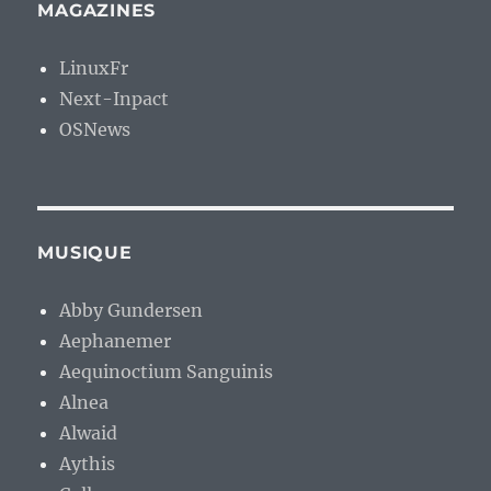
MAGAZINES
LinuxFr
Next-Inpact
OSNews
MUSIQUE
Abby Gundersen
Aephanemer
Aequinoctium Sanguinis
Alnea
Alwaid
Aythis