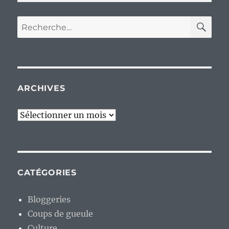
RE
Recherche
pour :
ARCHIVES
Archives
CATÉGORIES
Bloggeries
Coups de gueule
Culture