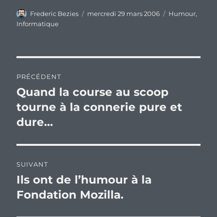
Auteur
Publié
Catégories
Frederic Bezies
mercredi 29 mars 2006
Humour
,
le
Informatique
Navigation
PRÉCÉDENT
de
Quand la course au scoop
Publication
précédente :
tourne à la connerie pure et
l’article
dure…
SUIVANT
Ils ont de l’humour à la
Publication
suivante :
Fondation Mozilla.