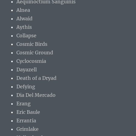
Aequinoctium Sanguinis
Alnea
Alwaid
Aythis
Collapse
Cosmic Birds
Cosmic Ground
Cyclocosmia
Dayazell
Death of a Dryad
Defying
Dia Del Mercado
Erang
Eric Baule
Errantia
Grimlake