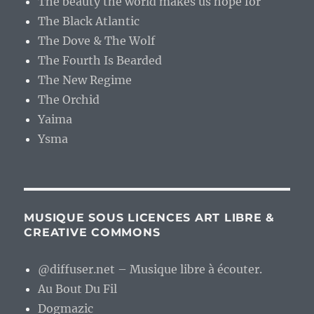
The beauty the world makes us hope for
The Black Atlantic
The Dove & The Wolf
The Fourth Is Bearded
The New Regime
The Orchid
Yaima
Ysma
MUSIQUE SOUS LICENCES ART LIBRE &
CREATIVE COMMONS
@diffuser.net – Musique libre à écouter.
Au Bout Du Fil
Dogmazic