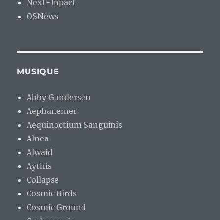
Next-Inpact
OSNews
MUSIQUE
Abby Gundersen
Aephanemer
Aequinoctium Sanguinis
Alnea
Alwaid
Aythis
Collapse
Cosmic Birds
Cosmic Ground