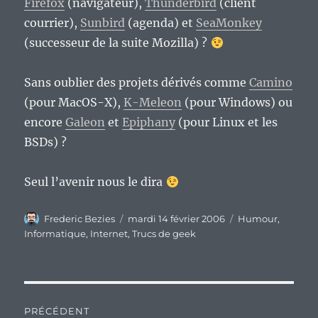
Firefox
(navigateur),
Thunderbird
(client
courrier),
Sunbird
(agenda) et
SeaMonkey
(successeur de la suite Mozilla) ?
Sans oublier des projets dérivés comme
Camino
(pour MacOS-X),
K-Meleon
(pour Windows) ou
encore
Galeon
et
Epiphany
(pour Linux et les
BSDs) ?
Seul l’avenir nous le dira
Auteur
Publié
Catégories
Frederic Bezies
mardi 14 février 2006
Humour
,
le
Informatique
,
Internet
,
Trucs de geek
Navigation
PRÉCÉDENT