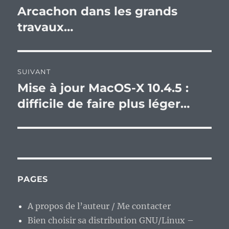
de
Arcachon dans les grands
Publication
précédente :
travaux…
l’article
SUIVANT
Mise à jour MacOS-X 10.4.5 :
Publication
suivante :
difficile de faire plus léger…
PAGES
A propos de l’auteur / Me contacter
Bien choisir sa distribution GNU/Linux –