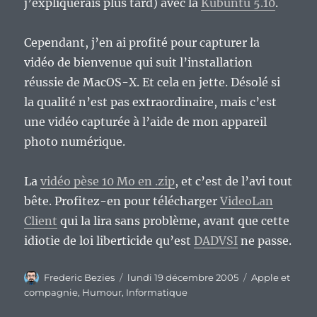
j’expliquerais plus tard) avec la
Kubuntu 5.10
.
Cependant, j’en ai profité pour capturer la
vidéo de bienvenue qui suit l’installation
réussie de MacOS-X. Et cela en jette. Désolé si
la qualité n’est pas extraordinaire, mais c’est
une vidéo capturée à l’aide de mon appareil
photo numérique.
La
vidéo pèse 10 Mo en .zip
, et c’est de l’avi tout
bête. Profitez-en pour télécharger
VideoLan
Client
qui la lira sans problème, avant que cette
idiotie de loi liberticide qu’est
DADVSI
ne passe.
Auteur
Publié
Catégories
Frederic Bezies
lundi 19 décembre 2005
Apple et
le
compagnie
,
Humour
,
Informatique