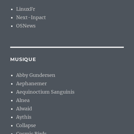
LinuxFr
Next-Inpact
OSNews
MUSIQUE
Abby Gundersen
Aephanemer
Aequinoctium Sanguinis
Alnea
Alwaid
Aythis
Collapse
Cosmic Birds