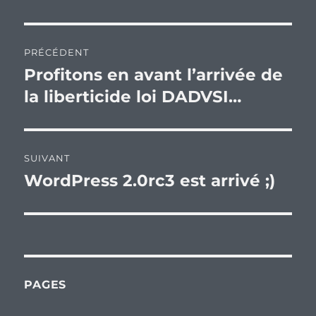
Navigation
PRÉCÉDENT
de
Profitons en avant l’arrivée de
Publication
précédente :
la liberticide loi DADVSI…
l’article
SUIVANT
WordPress 2.0rc3 est arrivé ;)
Publication
suivante :
PAGES