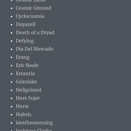
Cosmic Ground
Cyclocosmia
Dayazell
Death of a Dryad
Defying
Dia Del Mercado
Erang
Eric Baule
Errantia
Grimlake
Heligoland
Hors Sujet
Horst
Hubris.
iamthemorning
Josienne Clarke