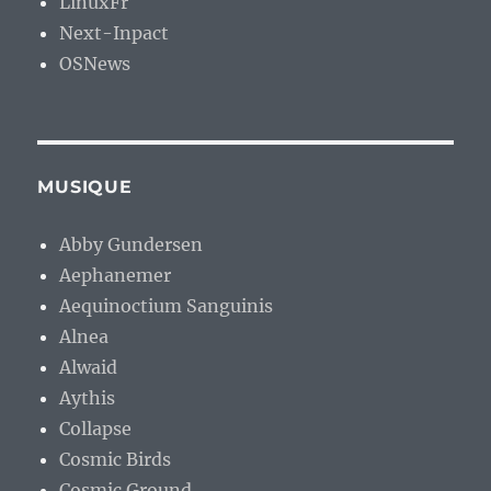
LinuxFr
Next-Inpact
OSNews
MUSIQUE
Abby Gundersen
Aephanemer
Aequinoctium Sanguinis
Alnea
Alwaid
Aythis
Collapse
Cosmic Birds
Cosmic Ground