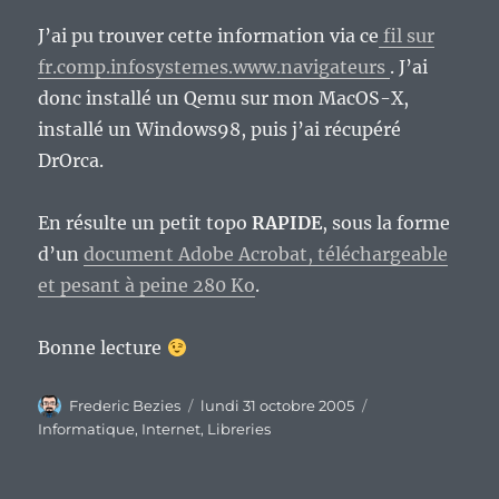
J’ai pu trouver cette information via ce
fil sur
fr.comp.infosystemes.www.navigateurs
. J’ai
donc installé un Qemu sur mon MacOS-X,
installé un Windows98, puis j’ai récupéré
DrOrca.
En résulte un petit topo
RAPIDE
, sous la forme
d’un
document Adobe Acrobat, téléchargeable
et pesant à peine 280 Ko
.
Bonne lecture
Auteur
Publié
Catégories
Frederic Bezies
lundi 31 octobre 2005
le
Informatique
,
Internet
,
Libreries