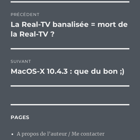
Navigation
PRÉCÉDENT
de
La Real-TV banalisée = mort de
Publication
précédente :
la Real-TV ?
l’article
SUIVANT
MacOS-X 10.4.3 : que du bon ;)
Publication
suivante :
PAGES
A propos de l’auteur / Me contacter