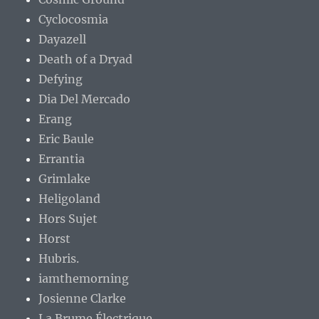
Cyclocosmia
Dayazell
Death of a Dryad
Defying
Dia Del Mercado
Erang
Eric Baule
Errantia
Grimlake
Heligoland
Hors Sujet
Horst
Hubris.
iamthemorning
Josienne Clarke
La Brume Électrique