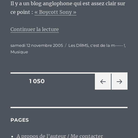
Il y a un blog anglophone qui est assez clair sur
ce point :
« Boycott Sony »
de « Il faut boycotter Sony-BMG
Continuer la lecture
Publié
Catégories
samedi 12 novembre 2005
Les DRMS, c'est de la m----- !
,
le
Musique
Pagination
PAGE
1 050
PAG
PAG
des
E
E
PRÉ
SUIV
publications
CÉD
ANT
ENT
E
PAGES
E
A propos de l’auteur / Me contacter