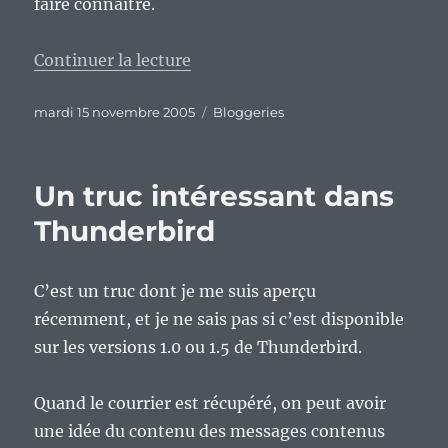
faire connaître.
de « L’attaque des splogs ? »
Continuer la lecture
Publié
Catégories
mardi 15 novembre 2005
Bloggeries
le
Un truc intéressant dans
Thunderbird
C’est un truc dont je me suis aperçu
récemment, et je ne sais pas si c’est disponible
sur les versions 1.0 ou 1.5 de Thunderbird.
Quand le courrier est récupéré, on peut avoir
une idée du contenu des messages contenus