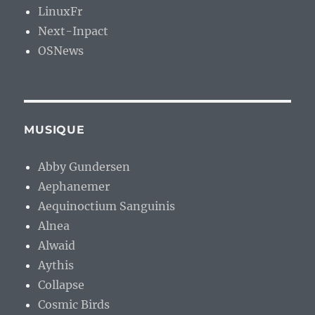
LinuxFr
Next-Inpact
OSNews
MUSIQUE
Abby Gundersen
Aephanemer
Aequinoctium Sanguinis
Alnea
Alwaid
Aythis
Collapse
Cosmic Birds