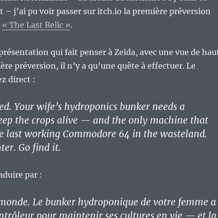
let – j’ai pu voir passer sur itch.io la première préversion
é
« The Last Relic »
.
 présentation qui fait penser à Zelda, avec une vue de hau
ère préversion, il n’y a qu’une quête à effectuer. Le
z direct :
d. Your wife’s hydroponics bunker needs a
keep the crops alive — and the only machine that
the last working Commodore 64 in the wasteland.
er. Go find it.
aduire par :
u monde. Le bunker hydroponique de votre femme a
ntrôleur pour maintenir ses cultures en vie — et la