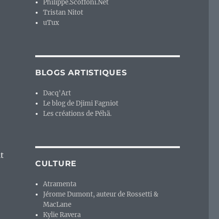
Philippe.Scoffoni.Net
Tristan Nitot
uTux
BLOGS ARTISTIQUES
Dacq'Art
Le blog de Djimi Fagniot
Les créations de Péhä.
it
CULTURE
Atramenta
Jérome Dumont, auteur de Rossetti &
MacLane
Kylie Ravera