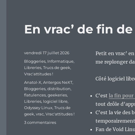
En vrac’ de fin d
Publié
vendredi 17 juillet 2026
Petit en vrac’ e
le
Catégories
Bloggeries
,
Informatique
,
me replonger da
Libreries
,
Trucs de geek
,
Vrac'attitudes !
Côté logiciel lib
Étiquettes
Anatol-X
,
Antergos NeXT
,
Bloggeries
,
distribution
,
flatulences
,
geekeries
,
C’est
la fin pou
Libreries
,
logiciel libre
,
tout drôle d’app
Odyssey Linux
,
Trucs de
C’est la vie des
geek
,
vrac
,
Vrac'attitudes !
temporairement –
sur
3 commentaires
En
Fan de Void Linu
vrac’