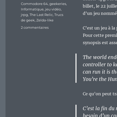
Étiquettes
Commodore 64
,
geekeries
,
billet, le 22 juil
Informatique
,
jeu vidéo
,
d’un jeu nomm
jrpg
,
The Last Relic
,
Trucs
de geek
,
Zelda-like
sur
2 commentaires
C’est un jeu à la
« The
Pour cette premi
Last
synopsis est asse
Relic »
pour
le
The world ende
Commodore
controller to 
64,
can run it is 
un
action-
You’re the Hunt
rpg
à
la
Ce qu’on peut tr
Zelda
prometteur.
C’est la fin d
besoin d’un co