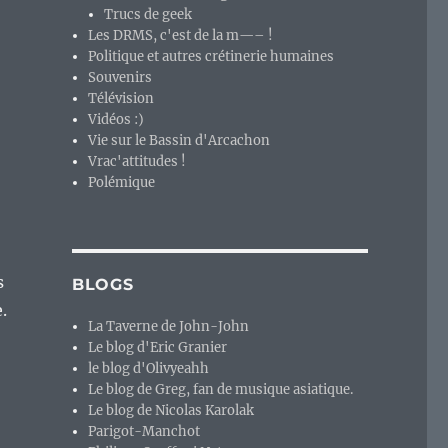
Trucs de geek
Les DRMS, c'est de la m—– !
Politique et autres crétinerie humaines
Souvenirs
Télévision
Vidéos :)
Vie sur le Bassin d'Arcachon
Vrac'attitudes !
Polémique
s
BLOGS
.
La Taverne de John-John
Le blog d'Eric Granier
le blog d'Olivyeahh
Le blog de Greg, fan de musique asiatique.
Le blog de Nicolas Karolak
Parigot-Manchot