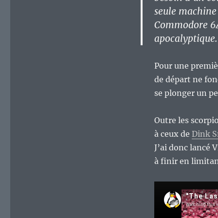
seule machine 
Commodore 64 
apocalyptique.
Pour une premièr
de départ ne fon
se plonger un pe
Outre les scorpi
à ceux de
Dink 
J’ai donc lancé V
à finir en limita