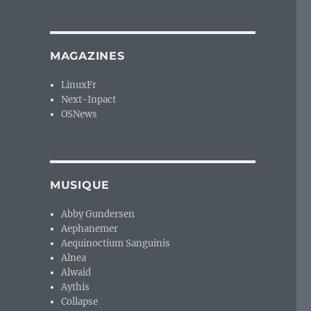
MAGAZINES
LinuxFr
Next-Inpact
OSNews
MUSIQUE
Abby Gundersen
Aephanemer
Aequinoctium Sanguinis
Alnea
Alwaid
Aythis
Collapse