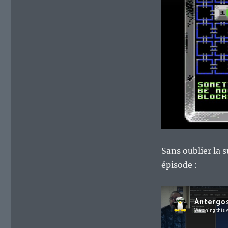
Sans oublier la 
épisode :