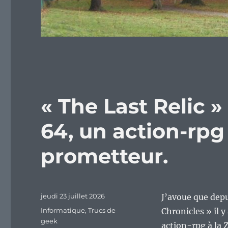
« The Last Relic
64, un action-rpg
prometteur.
Publié
jeudi 23 juillet 2026
J’avoue que depui
le
Catégories
Informatique
,
Trucs de
Chronicles » il 
geek
action-rpg à la