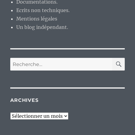
Documentations.
Ecrits non techniques.
Mentions légales
Un blog indépendant.
RE
Recherche
pour :
ARCHIVES
Archives