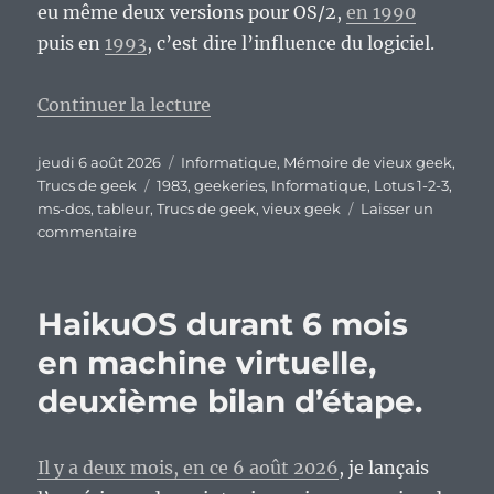
eu même deux versions pour OS/2,
en 1990
puis en
1993
, c’est dire l’influence du logiciel.
de « Vieux geek, épisode 419 : L
Continuer la lecture
Publié
Catégories
jeudi 6 août 2026
Informatique
,
Mémoire de vieux geek
,
le
Étiquettes
Trucs de geek
1983
,
geekeries
,
Informatique
,
Lotus 1-2-3
,
ms-dos
,
tableur
,
Trucs de geek
,
vieux geek
Laisser un
sur
commentaire
Vieux
geek,
épisode
HaikuOS durant 6 mois
419
:
en machine virtuelle,
Lotus-
deuxième bilan d’étape.
1-
2-
3,
la
Il y a deux mois, en ce 6 août 2026
, je lançais
killer