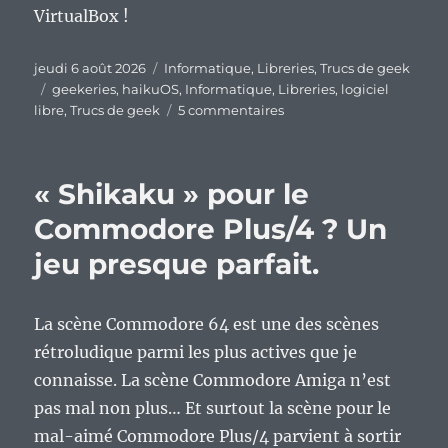
VirtualBox !
Publié
Catégories
jeudi 6 août 2026
Informatique
,
Libreries
,
Trucs de geek
le
Étiquettes
geekeries
,
haikuOS
,
Informatique
,
Libreries
,
logiciel
sur
libre
,
Trucs de geek
5 commentaires
HaikuOS
durant
6
« Shikaku » pour le
mois
en
Commodore Plus/4 ? Un
machine
jeu presque parfait.
virtuelle,
deuxième
bilan
d’étape.
La scène Commodore 64 est une des scènes
rétroludique parmi les plus actives que je
connaisse. La scène Commodore Amiga n’est
pas mal non plus… Et surtout la scène pour le
mal-aimé Commodore Plus/4 parvient à sortir