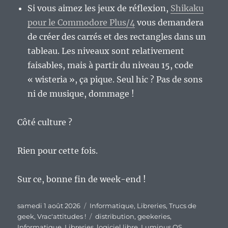
Si vous aimez les jeux de réflexion,
Shikaku
pour le Commodore Plus/4
vous demandera
de créer des carrés et des rectangles dans un
tableau. Les niveaux sont relativement
faisables, mais à partir du niveau 15, code
« wisteria », ça pique. Seul hic ? Pas de sons
ni de musique, dommage !
Côté culture ?
Rien pour cette fois.
Sur ce, bonne fin de week-end !
Publié
Catégories
samedi 1 août 2026
Informatique
,
Libreries
,
Trucs de
le
Étiquettes
geek
,
Vrac'attitudes !
distribution
,
geekeries
,
Informatique
,
Libreries
,
logiciel libre
,
Luminus OS
,