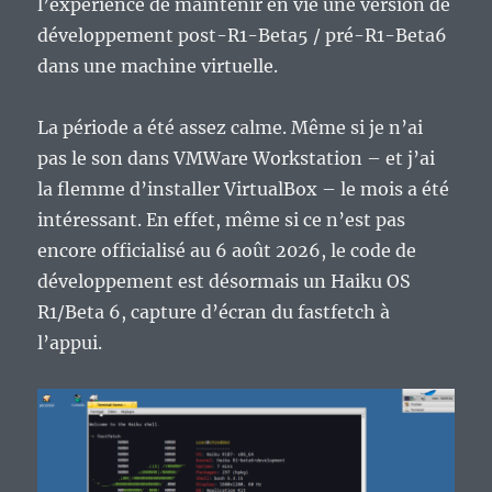
l’expérience de maintenir en vie une version de
app
développement post-R1-Beta5 / pré-R1-Beta6
qui
a
dans une machine virtuelle.
imposé
le
La période a été assez calme. Même si je n’ai
PC
comme
pas le son dans VMWare Workstation – et j’ai
ordinateur
la flemme d’installer VirtualBox – le mois a été
sérieux.
intéressant. En effet, même si ce n’est pas
encore officialisé au 6 août 2026, le code de
développement est désormais un Haiku OS
R1/Beta 6, capture d’écran du fastfetch à
l’appui.