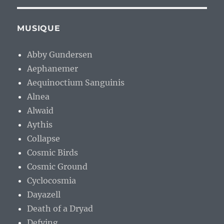
MUSIQUE
Abby Gundersen
Aephanemer
Aequinoctium Sanguinis
Alnea
Alwaid
Aythis
Collapse
Cosmic Birds
Cosmic Ground
Cyclocosmia
Dayazell
Death of a Dryad
Defying