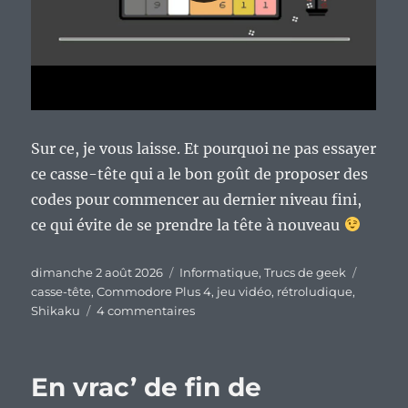
Sur ce, je vous laisse. Et pourquoi ne pas essayer
ce casse-tête qui a le bon goût de proposer des
codes pour commencer au dernier niveau fini,
ce qui évite de se prendre la tête à nouveau
Publié
Catégories
Étiquet
dimanche 2 août 2026
Informatique
,
Trucs de geek
le
casse-tête
,
Commodore Plus 4
,
jeu vidéo
,
rétroludique
,
sur
Shikaku
4 commentaires
« Shikaku »
pour
le
En vrac’ de fin de
Commodore
Plus/4