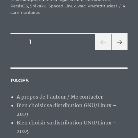
PersisOS
,
Shikaku
,
Spaced Linux
,
vrac
,
Vrac'attitudes !
4
sur
commentaires
En
vrac’
de
fin
Pagination
PAGE
1
de
semaine…
PAG
des
E
SUIV
publications
ANT
E
PAGES
A propos de l’auteur / Me contacter
Bien choisir sa distribution GNU/Linux –
2019
Bien choisir sa distribution GNU/Linux –
2025